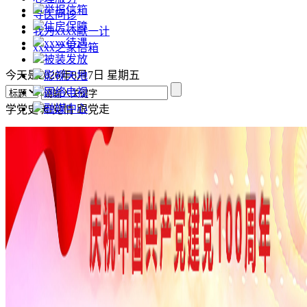
举报信箱
寻医问诊
住房保障
我为xxxx献一计
xxxx待遇
xxxx之家信箱
被装发放
今天是2026年8月7日 星期五
影视天地
网络电视
融媒中心
学党史
知党情
跟党走