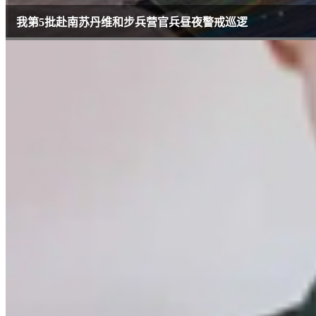
我第5批赴南苏丹维和步兵营官兵昼夜警戒巡逻