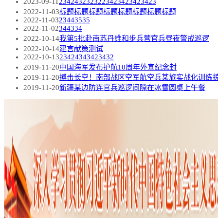
2023-09-11
2342432323223423423423423
2022-11-03
标题标题标题标题标题标题标题标题
2022-11-03
23443535
2022-11-02
344334
2022-10-14
我第5批赴南苏丹维和步兵营官兵昼夜警戒巡逻
2022-10-14
建言献策测试
2022-10-13
23424343423432
2019-11-20
中国海军发布护航10周年外宣纪念封
2019-11-20
搏击长空！南部战区空军航空兵某旅实战化训练
2019-11-20
新疆某边防连官兵巡逻间隙在冰雪圆桌上午餐