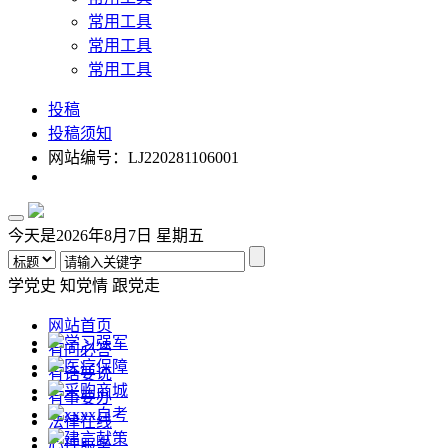
常用工具
常用工具
常用工具
投稿
投稿须知
网站编号：LJ220281106001
今天是2026年8月7日 星期五
学党史
知党情
跟党走
网站首页
学习强军
有问必答
医疗保障
有话要说
采购商城
有事要办
xxxx自考
法律在线
建言献策
心理服务